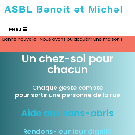
ASBL Benoit et Michel
Aller
au
Menu
contenu
Bonne nouvelle : Nous avons pu acquérir une maison !
Un chez-soi pour
chacun
Chaque geste compte
pour sortir une personne de la rue
Aide aux sans-abris
Rendons-leur leur dignité